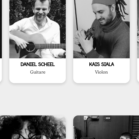
Academy (Berlin,
• Participation à de
• 2005-2007 : Global Jazz
Expérience
Musiques Tangentes
professionnelle à l’école
en 2019
• 2007-2011 : Formation
School of Modern Music
professionnelle au CIM
• A rejoint l'American
• 2011-2014 : Formation
Sfax en 2015
MIMA
Supérieur de Musique de
• 2014 : Obtention du
• Diplômé de l'Institut
de Bobigny
orientale en Tunisie
spécialisé Jazz au CRD
classique et la musique
DANIEL SCHEEL
KAIS SIALA
• 2014–2016 : Cycle
• Etudie la musique
Formation
Formation
Guitare
Violon