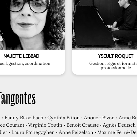
es.
coordonne également la formati
ges entre professeurs, élèves et
événements produits par l’école. 
iptions, gestion des plannings et
la sonorisation des concerts et
cture : organisation interne, suivi
générale (matérielle et informati
ssure la coordination quotidienne
d’enregistrement, de la mainten
Yseult s'occupe du studio
NAJETTE LEBBAD
YSEULT ROQUET
ueil, gestion, coordination
Gestion, régie et format
professionnelle
 Tangentes
 • Fanny Bisselbach • Cynthia Bitton • Anouck Bizon • Anne Bo
ce Courant • Virginie Coutin • Benoît Crauste • Agnès Deutsch
dier • Laura Etchegoyhen • Anne Feigelson • Maxime Ferré-Defo