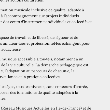
 les actions culturelles.
Rock'n'roll", Love
expression corporelle
• "La Légende du Franc
mime, théâtre et
rmation musicale inclusive de qualité, adaptée à
Brunet
• Animatrice cirque,
• "B Free Bifteck", Etienne
Perret
l à l’accompagnement aux projets individuels
Philippe Katerine
et motricité à Levallois-
r des cours d’instruments individuels et collectifs et
• "Nom de code : Sacha",
en expression corporelle
Michel
• Animatrice spécialisée
• "Samurai/Vildu", Villa St
psychotiques
ace de travail et de liberté, de rigueur et de
Noise Project
auprès d'adultes
• "MAO", Noel Akchoté
·s amateur·ices et professionnel·les échangent pour
Rodgers”, 2020
sein d'hôpitaux de jour,
Murple Memorial
Songs of Jimmie
comédienne gestuelle au
 audacieuse.
"Spapadoo-Hey", Jim
Miles Away from Home,
• Intervenante
"Five & Yellow",
Doleman, “A Thousand
Expérience
la musique accessible à tou·te·s, notamment à un
• "Let's spend some love",
• Album avec Phil
é de la vie culturelle. La démarche pédagogique est
viande...", Nery
Afternoon (ukulélé)
Buenos Aires
le, l’adaptation au parcours de chacun·e, la
• "La vie c'est de la
(western) et One
Christina Moreira à
Cooper
albums solo, Hop High
Mime-théâtre avec
enveillance et la pratique collective.
• "Surviving", Mike
enregistrements et deux
- Clown à l'école du
Records
Lourau Groove Gang
• Nombreux
Martha Graham
"Instinct" - Entropy
 les âges, tous les niveaux, sans concours d’entrée,
• "Funkaception", Julien
Discographie
d'après le code de
• 2009 "Morning Breeze" -
poser des formations de qualité adaptées à la
Discographie
- Langage corporel
Records
les.
projets
et Steven Wasson
Hadracadabra - Hadra
Audiard
d’autres groupes et
Paris avec Corinne Soum
• 2010 "Alpha Temple"
• Les Fraises (deux EP)
(Réseau Musiques Actuelles en Ile-de-France) et de
Prophète" de Jacques
Carlton Moody, et
corporel dramatique de
"Extremum"
• Attallah (un EP)