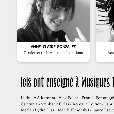
l'association.
partenair
également de la gestion administrative de
des échan
institutions partenaires. Elle s'occupe
des inscr
budgétaire et les relations avec les
de la stru
dossiers de subventions, le suivi
Najette a
Anne-Claire coordonne la rédaction des
ANNE-CLAIRE GONZALEZ
Gestion et recherche de subventions
Acc
Iels ont enseigné à Musiques
Ludovic Allainmat • Alex Beker • Franck Benguigui
Carvunis • Stéphane Colas • Romain Coltier • Fabri
Merle • Lydie Diaz • Mehdi Elmorabit • Laure Escu