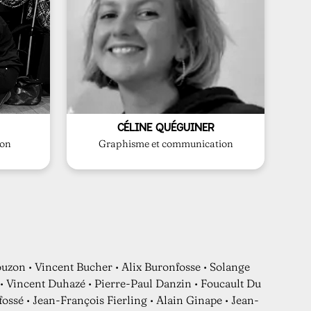
on
Elle
conçoit les supports print et web et gère
communication de l’association, Céline
que) et de
Responsable de l’identité visuelle et de la
ance
CÉLINE QUÉGUINER
ion
Graphisme et communication
uzon • Vincent Bucher • Alix Buronfosse • Solange
 • Vincent Duhazé • Pierre-Paul Danzin • Foucault Du
ssé • Jean-François Fierling • Alain Ginape • Jean-