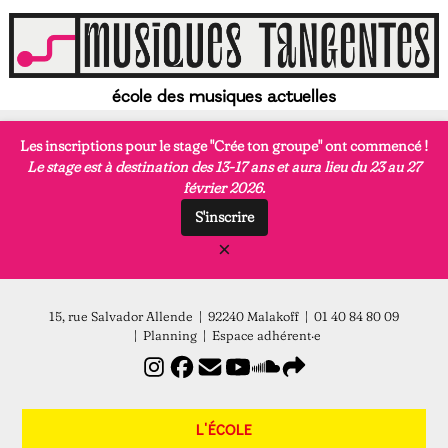
école des musiques actuelles
Les inscriptions pour le stage
"Crée ton groupe"
ont commencé !
Le stage est à destination des 13-17 ans et aura lieu du 23 au 27
février 2026.
S'inscrire
×
15, rue Salvador Allende | 92240 Malakoff | 01 40 84 80 09
|
Planning
|
Espace adhérent·e
L'ÉCOLE